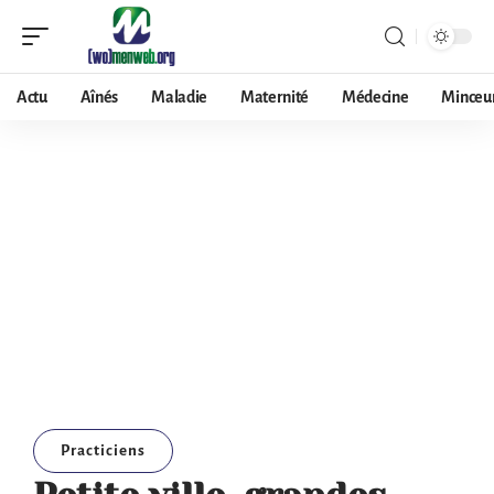
Actu
Aînés
Maladie
Maternité
Médecine
Minceu
Practiciens