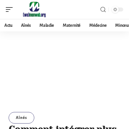
Actu
Aînés
Maladie
Maternité
Médecine
Minceu
Aînés