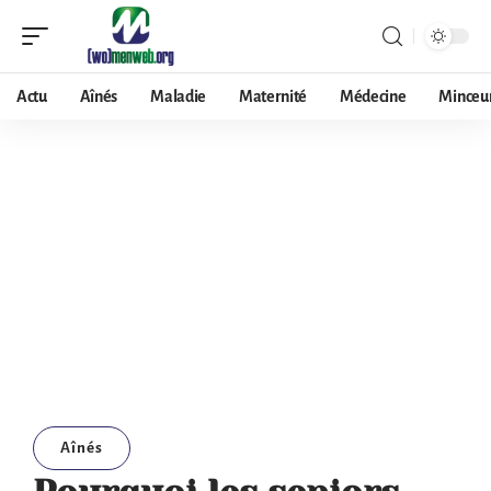
Actu
Aînés
Maladie
Maternité
Médecine
Minceu
Aînés