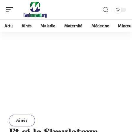
Actu
Aînés
Maladie
Maternité
Médecine
Minceu
Aînés