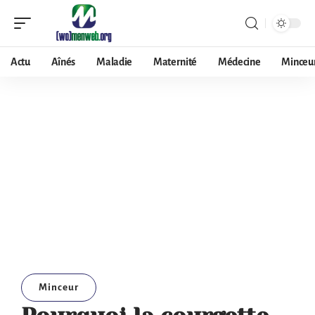
Actu
Aînés
Maladie
Maternité
Médecine
Minceu
Minceur