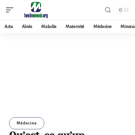
Actu
Aînés
Maladie
Maternité
Médecine
Minceu
Médecine