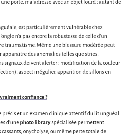
 une porte, maladresse avec un objet lourd : autant de
nguéale, est particulièrement vulnérable chez
 l’ongle n’a pas encore la robustesse de celle d’un
ndre traumatisme. Même une blessure modérée peut
er apparaître des anomalies telles que stries,
s signaux doivent alerter : modification de la couleur
fection), aspect irrégulier, apparition de sillons en
e vraiment confiance ?
re précis et un examen clinique attentif du lit unguéal
ues d’une
photo library
spécialisée permettent
les cassants, onycholyse, ou même perte totale de