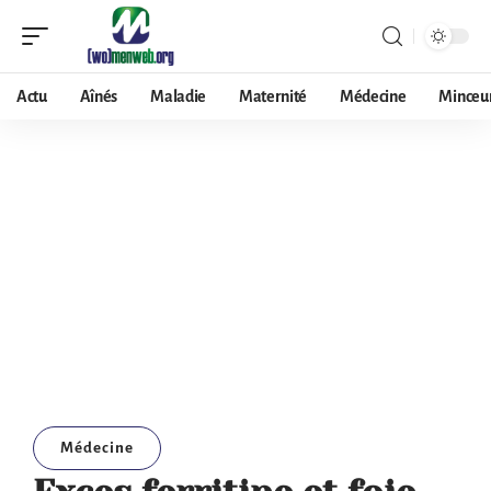
Actu
Aînés
Maladie
Maternité
Médecine
Minceu
Médecine